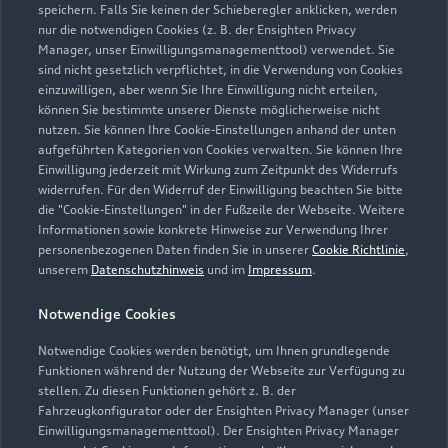
speichern. Falls Sie keinen der Schieberegler anklicken, werden
nur die notwendigen Cookies (z. B. der Ensighten Privacy
Öffnungszeiten
Manager, unser Einwilligungsmanagementtool) verwendet. Sie
sind nicht gesetzlich verpflichtet, in die Verwendung von Cookies
einzuwilligen, aber wenn Sie Ihre Einwilligung nicht erteilen,
können Sie bestimmte unserer Dienste möglicherweise nicht
Verkauf Neuwagen
nutzen. Sie können Ihre Cookie-Einstellungen anhand der unten
Geschlossen
,
öffnet am
Samstag 09:00
aufgeführten Kategorien von Cookies verwalten. Sie können Ihre
Einwilligung jederzeit mit Wirkung zum Zeitpunkt des Widerrufs
widerrufen. Für den Widerruf der Einwilligung beachten Sie bitte
Verkauf Gebrauchtwagen
die "Cookie-Einstellungen" in der Fußzeile der Webseite. Weitere
Geschlossen
,
öffnet am
Samstag 09:00
Informationen sowie konkrete Hinweise zur Verwendung Ihrer
personenbezogenen Daten finden Sie in unserer
Cookie Richtlinie
,
unserem
Datenschutzhinweis
und im
Impressum
.
Service
Geschlossen
,
öffnet am
Samstag 08:00
Notwendige Cookies
Notwendige Cookies werden benötigt, um Ihnen grundlegende
Funktionen während der Nutzung der Webseite zur Verfügung zu
stellen. Zu diesen Funktionen gehört z. B. der
Fahrzeugkonfigurator oder der Ensighten Privacy Manager (unser
Einwilligungsmanagementtool). Der Ensighten Privacy Manager
Zurück nach oben