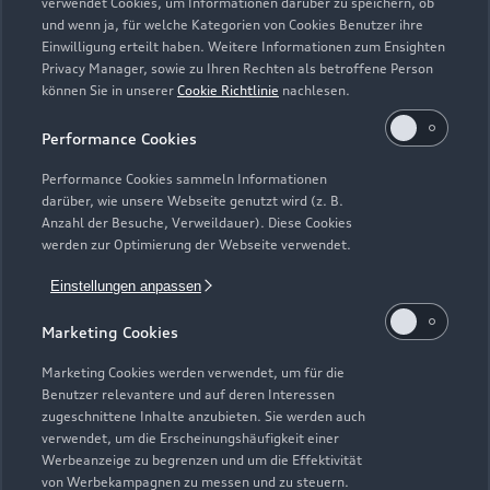
verwendet Cookies, um Informationen darüber zu speichern, ob
und wenn ja, für welche Kategorien von Cookies Benutzer ihre
Einwilligung erteilt haben. Weitere Informationen zum Ensighten
Modelle
Privacy Manager, sowie zu Ihren Rechten als betroffene Person
können Sie in unserer
Cookie Richtlinie
nachlesen.
Kaufen & leasen
Alle Modelle
Performance Cookies
Modelle vergleichen
Service & Zubehör
Performance Cookies sammeln Informationen
Neuwagensuche
darüber, wie unsere Webseite genutzt wird (z. B.
Elektromodelle
Anzahl der Besuche, Verweildauer). Diese Cookies
Gebrauchtwagensuche
Support
werden zur Optimierung der Webseite verwendet.
Saisonale Angebote
Plug-in-Hybride
Gebrauchtwagen
Einstellungen anpassen
Audi Services
Über Audi
Kundenservice
Finanzierung
Marketing Cookies
Garantie
Händlersuche
Aktionen & Angebote
Unternehmen
Marketing Cookies werden verwendet, um für die
Audi digital services
Benutzer relevantere und auf deren Interessen
Audi Code
Geschäftskunden
Karriere
zugeschnittene Inhalte anzubieten. Sie werden auch
myAudi
verwendet, um die Erscheinungshäufigkeit einer
Häufige Fragen (FAQ)
Investor Relations
Werbeanzeige zu begrenzen und um die Effektivität
© 2026 AUDI AG. Alle Rechte vorbehalten
von Werbekampagnen zu messen und zu steuern.
Audi Online Beratung