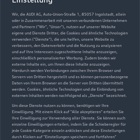
Wir, die AUDI AG, Auto-Union-Straße 1, 85057 Ingolstadt, allein
oder in Zusammenarbeit mit unseren verbundenen Unternehmen
und Partnern ("Wir", "Unser"), nutzen auf unserer Website
eigene und Dienste Dritter, die Cookies und ähnliche Technologien
verwenden ("Dienste"), die uns helfen, unsere Website zu
verbessern, den Datenverkehr und die Nutzung zu analysieren
und auf Ihre Interessen zugeschnittene Inhalte anzuzeigen,
einschließlich personalisierter Werbung. Zudem binden wir
externe Inhalte ein, um Ihnen diese Inhalte anzuzeigen.
Hierdurch werden Verbindungen zwischen Ihrem Browser und
Bürgermeister-Dr.Nebel-Str. 19
Servern von Dritten hergestellt und es können personenbezogene
97816 Lohr
Daten von Ihrem Browser an die Server von Dritten übermittelt
werden. Cookies, ähnliche Technologien und die Einbindung von
09352 87550
externen Inhalten werden nachfolgend als „Dienste“ bezeichnet.
Um diese Dienste nutzen zu können, benötigen wir Ihre
audi@grampp.net
Einwilligung. Mit einem Klick auf "Alle akzeptieren" erteilen Sie
Ihre Einwilligung zur Verwendung aller Dienste. Sie können auch
einzelne Einwilligungen erteilen, indem Sie die Schieberegler für
Kontaktdaten herunterladen
jede Cookie-Kategorie einzeln anklicken und diese Einstellungen
durch Klicken auf "Einstellungen speichern und fortfahren"